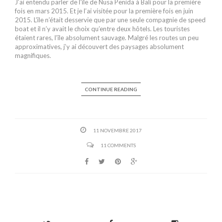
J’ai entendu parler de l’île de Nusa Penida à Bali pour la première
fois en mars 2015. Et je l’ai visitée pour la première fois en juin
2015. L’île n’était desservie que par une seule compagnie de speed
boat et il n’y avait le choix qu’entre deux hôtels. Les touristes
étaient rares, l’île absolument sauvage. Malgré les routes un peu
approximatives, j’y ai découvert des paysages absolument
magnifiques.
CONTINUE READING
11 NOVEMBRE 2017
11 COMMENTS