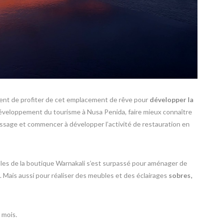
ligent de profiter de cet emplacement de rêve pour
développer la
u développement du tourisme à Nusa Penida, faire mieux connaître
assage et commencer à développer l’activité de restauration en
bles de la boutique Warnakali s’est surpassé pour aménager de
e. Mais aussi pour réaliser des meubles et des éclairages
sobres,
 mois.