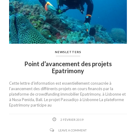
NEWSLETTERS
Point d’avancement des projets
Epatrimony
Cette lettre d’information est essentiellement consacrée à
l’avancement des différents projets en cours financés par la
plateforme de crowdfunding immobilier Epatrimony, à Lisbonne et
à Nusa Penida, Bali. Le projet Passadiço à Lisbonne La plateforme
Epatrimony participe au
2 FÉVRIER 2019
LEAVE A COMMENT