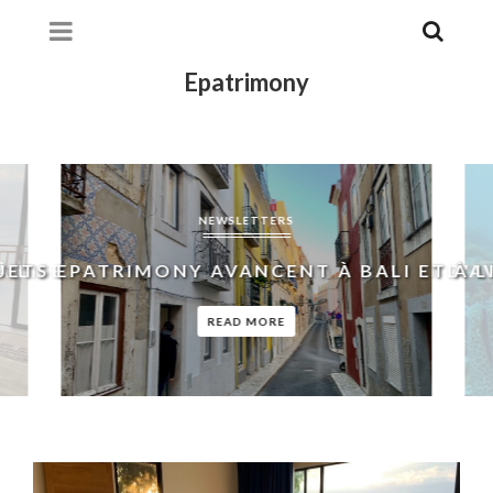
Epatrimony
NEWSLETTERS
LISBONNE
TS EPATRIMONY AVANCENT À BALI ET À LI
POINT D'AVA
READ MORE